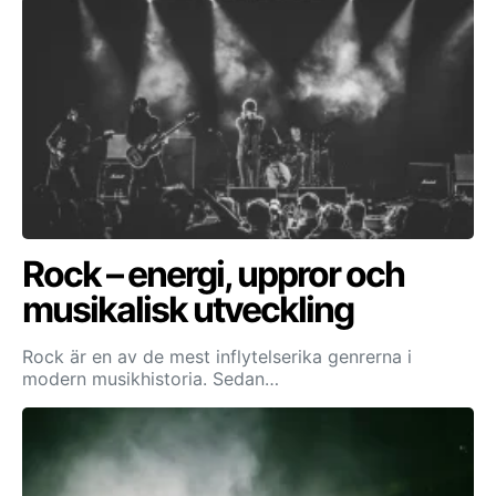
Rock – energi, uppror och
musikalisk utveckling
Rock är en av de mest inflytelserika genrerna i
modern musikhistoria. Sedan…