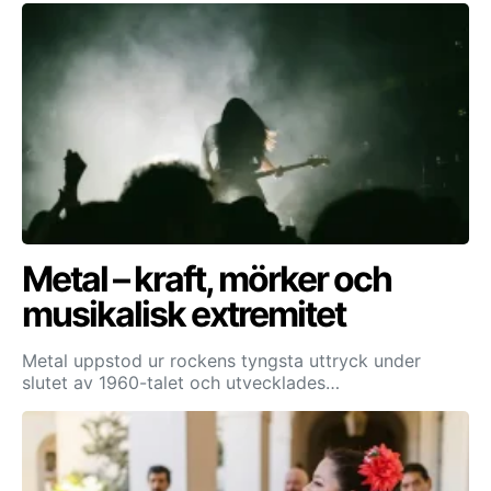
Metal – kraft, mörker och
musikalisk extremitet
Metal uppstod ur rockens tyngsta uttryck under
slutet av 1960-talet och utvecklades…