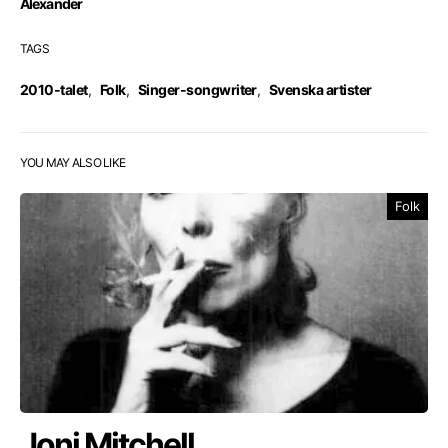
Alexander
TAGS
2010-talet
,
Folk
,
Singer-songwriter
,
Svenska artister
YOU MAY ALSO LIKE
Folk
Joni Mitchell