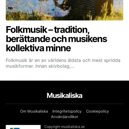
Folkmusik – tradition,
berättande och musikens
kollektiva minne
Folkmusik är en av världens äldsta och mest spridda
musikformer. Innan skivbolag,…
Musikaliska
Om Musikaliska
Integritetspolicy
Cookiepolicy
Användarvillkor
Copyright musikaliska.se