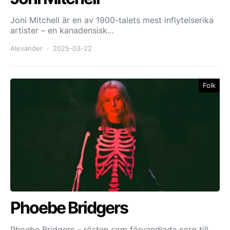
Joni Mitchell är en av 1900-talets mest inflytelserika
artister – en kanadensisk…
Alexander
2025-03-22
Folk
Phoebe Bridgers
Phoebe Bridgers – rösten som förvandlade sorg till