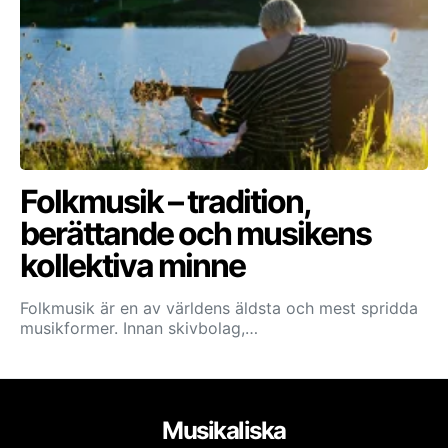
Folkmusik – tradition,
berättande och musikens
kollektiva minne
Folkmusik är en av världens äldsta och mest spridda
musikformer. Innan skivbolag,…
Musikaliska