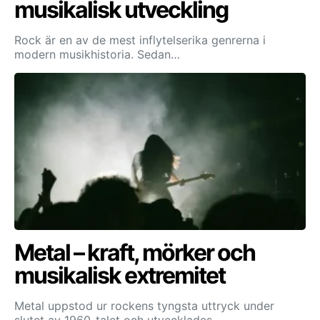
musikalisk utveckling
Rock är en av de mest inflytelserika genrerna i
modern musikhistoria. Sedan…
Metal – kraft, mörker och
musikalisk extremitet
Metal uppstod ur rockens tyngsta uttryck under
slutet av 1960-talet och utvecklades…