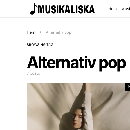
Hem
Musi
Hem
Alternativ pop
BROWSING TAG
Alternativ pop
7 posts
P