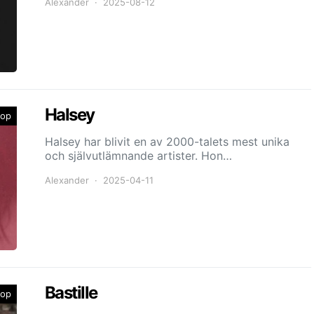
Alexander
2025-08-12
Halsey
op
Halsey har blivit en av 2000-talets mest unika
och självutlämnande artister. Hon…
Alexander
2025-04-11
Bastille
op