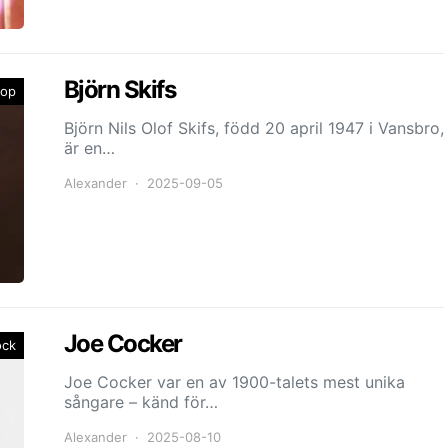
Björn Skifs
op
Björn Nils Olof Skifs, född 20 april 1947 i Vansbro,
är en…
Alexander
2025-09-05
Joe Cocker
ock
Joe Cocker var en av 1900-talets mest unika
sångare – känd för…
Alexander
2025-08-10