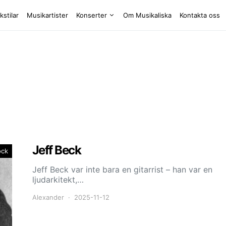
kstilar
Musikartister
Konserter
Om Musikaliska
Kontakta oss
Jeff Beck
ock
Jeff Beck var inte bara en gitarrist – han var en
ljudarkitekt,…
Alexander
2025-11-12