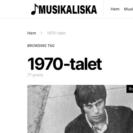
Hem
Musi
Hem
1970-talet
BROWSING TAG
1970-talet
77 posts
R