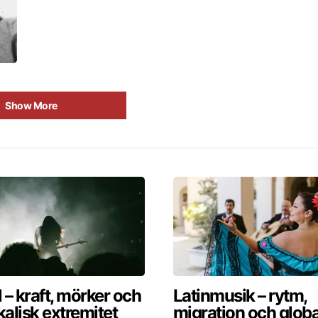
Show More
 – kraft, mörker och
Latinmusik – rytm,
alisk extremitet
migration och globa