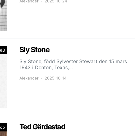
Alexander
2025-10-24
Sly Stone
&B
Sly Stone, född Sylvester Stewart den 15 mars
1943 i Denton, Texas,…
Alexander
2025-10-14
Ted Gärdestad
op