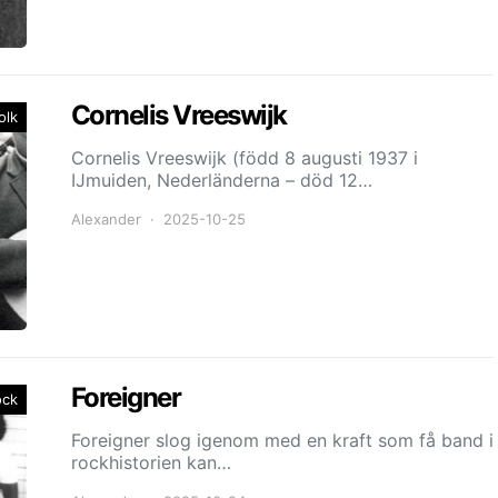
Cornelis Vreeswijk
olk
Cornelis Vreeswijk (född 8 augusti 1937 i
IJmuiden, Nederländerna – död 12…
Alexander
2025-10-25
Foreigner
ock
Foreigner slog igenom med en kraft som få band i
rockhistorien kan…