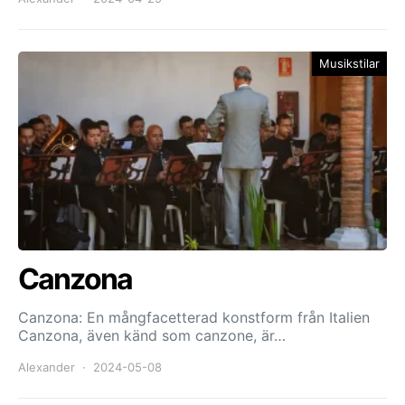
Musikstilar
Canzona
Canzona: En mångfacetterad konstform från Italien
Canzona, även känd som canzone, är…
Alexander
2024-05-08