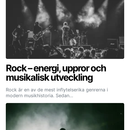
Rock – energi, uppror och
musikalisk utveckling
Rock är en av de mest inflytelserika genrerna i
modern musikhistoria. Sedan…