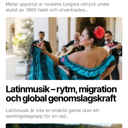
Metal uppstod ur rockens tyngsta uttryck under
slutet av 1960-talet och utvecklades…
Latinmusik – rytm, migration
och global genomslagskraft
Latinmusik är inte en enskild genre utan ett
samlingsbegrepp för en rad…