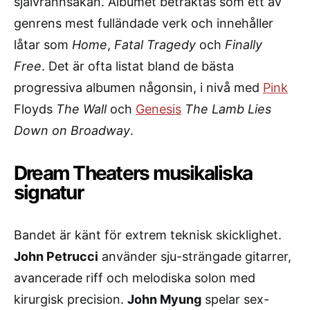
självrannsakan. Albumet betraktas som ett av
genrens mest fulländade verk och innehåller
låtar som
Home
,
Fatal Tragedy
och
Finally
Free
. Det är ofta listat bland de bästa
progressiva albumen någonsin, i nivå med
Pink
Floyds
The Wall
och
Genesis
The Lamb Lies
Down on Broadway
.
Dream Theaters musikaliska
signatur
Bandet är känt för extrem teknisk skicklighet.
John Petrucci
använder sju-strängade gitarrer,
avancerade riff och melodiska solon med
kirurgisk precision.
John Myung
spelar sex-