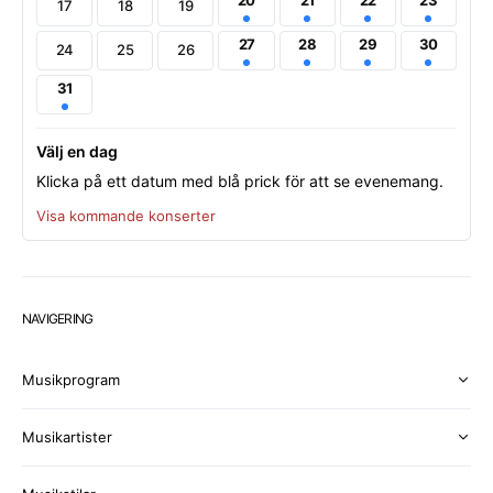
20
21
22
23
17
18
19
27
28
29
30
24
25
26
31
Välj en dag
Klicka på ett datum med blå prick för att se evenemang.
Visa kommande konserter
NAVIGERING
Musikprogram
Musikartister