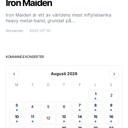
Iron Maiden
Iron Maiden är ett av världens mest inflytelserika
heavy metal-band, grundat på…
Alexander
2025-07-10
KOMMANDE KONSERTER
‹
›
Augusti 2026
M
T
O
T
F
L
S
1
2
3
7
8
9
4
5
6
10
11
13
14
15
16
12