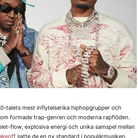
0-talets mest inflytelserika hiphopgrupper och
som formade trap-genren och moderna rapflöden.
iplet-flow, explosiva energi och unika samspel mellan
akeoff
satte de en ny standard i populärmusiken.