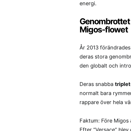
energi.
Genombrottet 
Migos-flowet
År 2013 förändrades 
deras stora genombr
den globalt och int
Deras snabba
triple
normalt bara rymmer 
rappare över hela vä
Faktum: Före Migos a
Efter “Versace” blev 