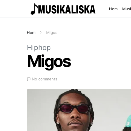
Hem
Musi
Hem
Migos
Hiphop
Migos
No comments