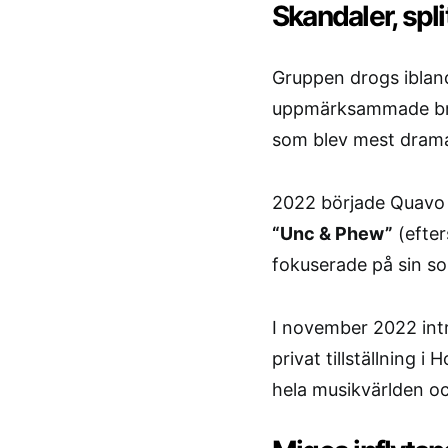
Skandaler, spli
Gruppen drogs ibland
uppmärksammade bråk
som blev mest drama
2022 började Quavo
“Unc & Phew”
(efter
fokuserade på sin sol
I november 2022 int
privat tillställning
hela musikvärlden oc