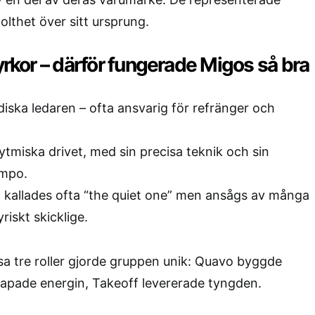
olthet över sitt ursprung.
tyrkor – därför fungerade Migos så bra
iska ledaren – ofta ansvarig för refränger och
ytmiska drivet, med sin precisa teknik och sin
empo.
, kallades ofta “the quiet one” men ansågs av många
riskt skicklige.
a tre roller gjorde gruppen unik: Quavo byggde
kapade energin, Takeoff levererade tyngden.