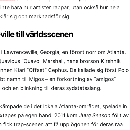
inte bara hur artister rappar, utan också hur hela
klär sig och marknadsför sig.
ille till världsscenen
i Lawrenceville, Georgia, en förort norr om Atlanta.
uavious “Quavo” Marshall, hans brorson Kirshnik
nnen Kiari “Offset” Cephus. De kallade sig först Polo
t namn till Migos – en förkortning av “amigos”
och en blinkning till deras sydstatsslang.
 kämpade de i det lokala Atlanta-området, spelade in
mixtapes på egen hand. 2011 kom
Juug Season
följt av
 fick trap-scenen att få upp ögonen för deras råa