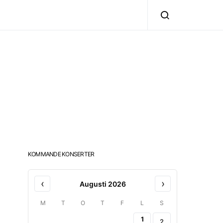
KOMMANDE KONSERTER
‹
›
Augusti 2026
M
T
O
T
F
L
S
1
2