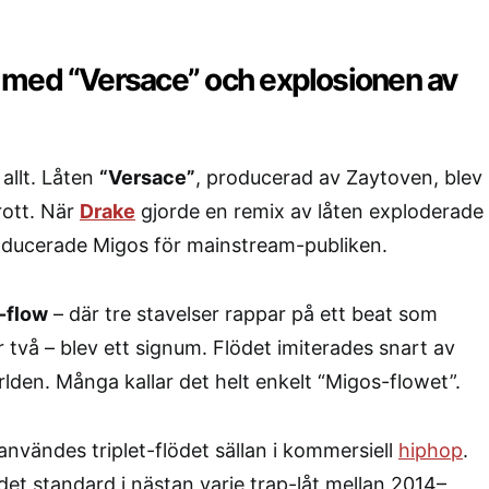
med “Versace” och explosionen av
allt. Låten
“Versace”
, producerad av Zaytoven, blev
ott. När
Drake
gjorde en remix av låten exploderade
roducerade Migos för mainstream-publiken.
t-flow
– där tre stavelser rappar på ett beat som
två – blev ett signum. Flödet imiterades snart av
rlden. Många kallar det helt enkelt “Migos-flowet”.
nvändes triplet-flödet sällan i kommersiell
hiphop
.
det standard i nästan varje trap-låt mellan 2014–