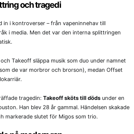
ttring och tragedi
 in i kontroverser – från vapeninnehav till
 i media. Men det var den interna splittringen
tisk.
 och Takeoff släppa musik som duo under namnet
som de var morbror och brorson), medan Offset
okarriär.
räffade tragedin:
Takeoff sköts till döds
under en
 i Houston. Han blev 28 år gammal. Händelsen skakade
h markerade slutet för Migos som trio.