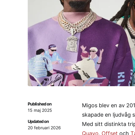
Published on
Migos blev en av 201
15 maj 2025
skapade en ljudvåg 
Updated on
Med sitt distinkta tr
20 februari 2026
Quavo
,
Offset
och
T