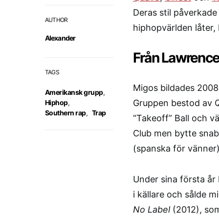
Deras stil påverkade 
AUTHOR
hiphopvärlden låter, 
Alexander
Från Lawrencev
TAGS
Migos bildades 2008 
Amerikansk grupp
,
Gruppen bestod av Q
Hiphop
,
Southern rap
,
Trap
“Takeoff” Ball och vä
Club men bytte snabb
(spanska för vänner) 
Under sina första år
i källare och sålde 
No Label
(2012), som