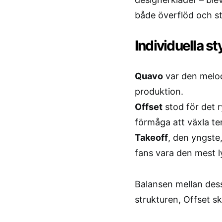
både överflöd och st
Individuella s
Quavo
var den melod
produktion.
Offset
stod för det r
förmåga att växla t
Takeoff
, den yngste
fans vara den mest ly
Balansen mellan dess
strukturen, Offset s