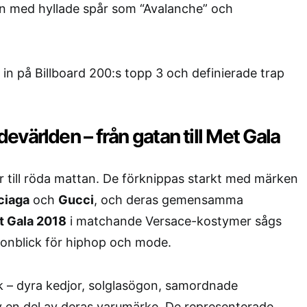
gin med hyllade spår som “Avalanche” och
 in på Billboard 200:s topp 3 och definierade trap
.
världen – från gatan till Met Gala
 till röda mattan. De förknippas starkt med märken
ciaga
och
Gucci
, och deras gemensamma
t Gala 2018
i matchande Versace-kostymer sågs
gonblick för hiphop och mode.
ck – dyra kedjor, solglasögon, samordnade
v en del av deras varumärke. De representerade