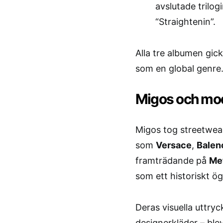
avslutade trilo
“Straightenin”.
Alla tre albumen gick
som en global genre
Migos och mode
Migos tog streetwear
som
Versace
,
Balen
framträdande på
Me
som ett historiskt ö
Deras visuella uttry
designerkläder – ble