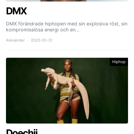
DMX
DMX förändrade hiphopen med sin explosiva röst, sin
kompromisslösa energi och en…
Alexander
2025-01-31
Hiphop
Doechii