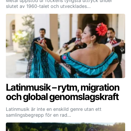
Metal uppstod ur rockens tyngsta uttryck under
slutet av 1960-talet och utvecklades…
Latinmusik – rytm, migration
och global genomslagskraft
Latinmusik är inte en enskild genre utan ett
samlingsbegrepp för en rad…