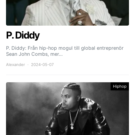
P. Diddy
P. Diddy: Från hip-hop mogul till global entreprenör
Sean John Combs, mer…
Alexander
2024-05-07
Hiphop