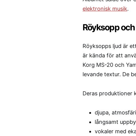
elektronisk musik
.
Röyksopp och 
Röyksopps ljud är et
är kända för att anv
Korg MS-20 och Yama
levande textur. De bes
Deras produktioner 
djupa, atmosfär
långsamt uppby
vokaler med eka