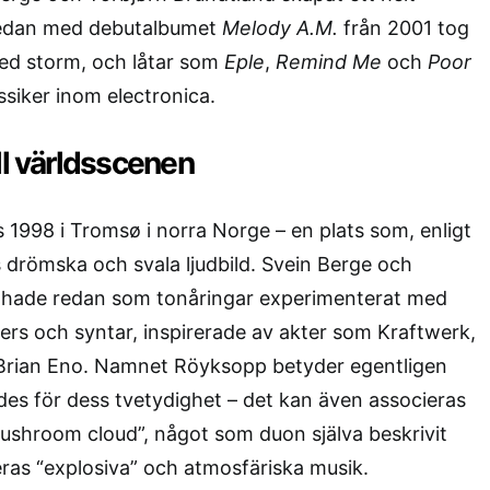
Redan med debutalbumet
Melody A.M.
från 2001 tog
ed storm, och låtar som
Eple
,
Remind Me
och
Poor
ssiker inom electronica.
ll världsscenen
998 i Tromsø i norra Norge – en plats som, enligt
drömska och svala ljudbild. Svein Berge och
 hade redan som tonåringar experimenterat med
rs och syntar, inspirerade av akter som Kraftwerk,
rian Eno. Namnet Röyksopp betyder egentligen
es för dess tvetydighet – det kan även associeras
“mushroom cloud”, något som duon själva beskrivit
ras “explosiva” och atmosfäriska musik.