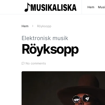
Hem
Musi
Hem
Röyksopp
Elektronisk musik
Röyksopp
No comments