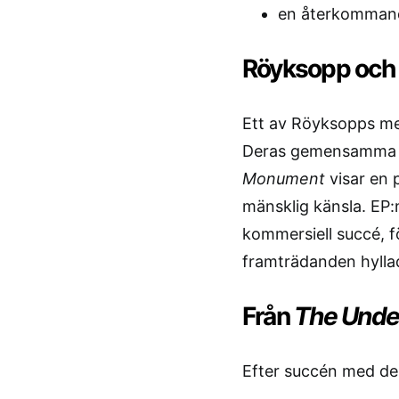
en återkommand
Röyksopp och 
Ett av Röyksopps m
Deras gemensamma 
Monument
visar en 
mänsklig känsla. EP
kommersiell succé, fö
framträdanden hyllad
Från
The Unde
Efter succén med deb