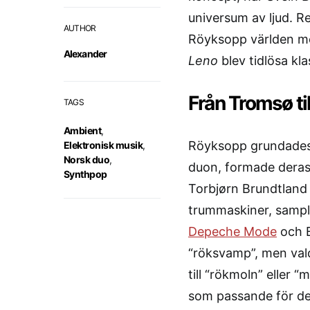
universum av ljud. 
AUTHOR
Röyksopp världen m
Alexander
Leno
blev tidlösa kla
Från Tromsø ti
TAGS
Ambient
,
Röyksopp grundades 1
Elektronisk musik
,
Norsk duo
,
duon, formade deras 
Synthpop
Torbjørn Brundtland
trummaskiner, sample
Depeche Mode
och B
“röksvamp”, men vald
till “rökmoln” eller 
som passande för de