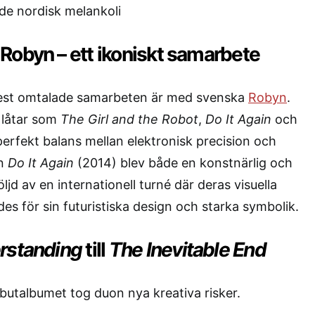
e nordisk melankoli
Robyn – ett ikoniskt samarbete
est omtalade samarbeten är med svenska
Robyn
.
låtar som
The Girl and the Robot
,
Do It Again
och
perfekt balans mellan elektronisk precision och
:n
Do It Again
(2014) blev både en konstnärlig och
ljd av en internationell turné där deras visuella
es för sin futuristiska design och starka symbolik.
rstanding
till
The Inevitable End
utalbumet tog duon nya kreativa risker.