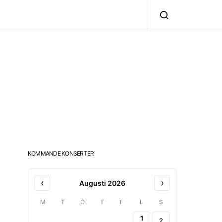
KOMMANDE KONSERTER
‹
›
Augusti 2026
M
T
O
T
F
L
S
1
2