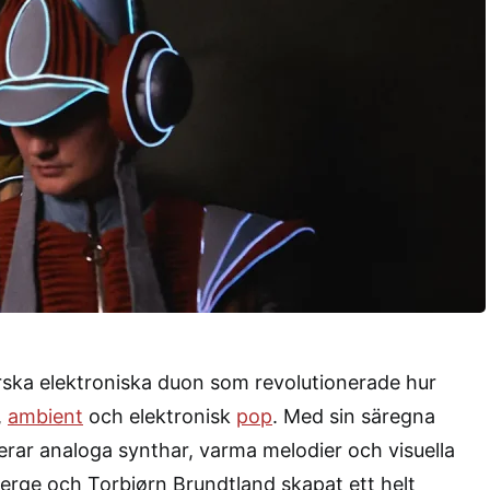
ska elektroniska duon som revolutionerade hur
,
ambient
och elektronisk
pop
. Med sin säregna
erar analoga synthar, varma melodier och visuella
erge och Torbjørn Brundtland skapat ett helt