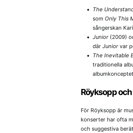
The Understan
som
Only This
sångerskan Karin
Junior
(2009) 
där
Junior
var p
The Inevitable 
traditionella al
albumkonceptet
Röyksopp och 
För Röyksopp är musi
konserter har ofta m
och suggestiva berä