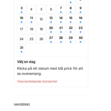
3
7
8
9
4
5
6
10
11
13
14
15
16
12
20
21
22
23
17
18
19
27
28
29
30
24
25
26
31
Välj en dag
Klicka på ett datum med blå prick för att
se evenemang.
Visa kommande konserter
NAVIGERING