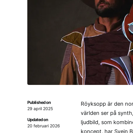
Published on
Röyksopp är den nor
29 april 2025
världen ser på synth
Updated on
ljudbild, som kombin
20 februari 2026
koncept, har Svein B