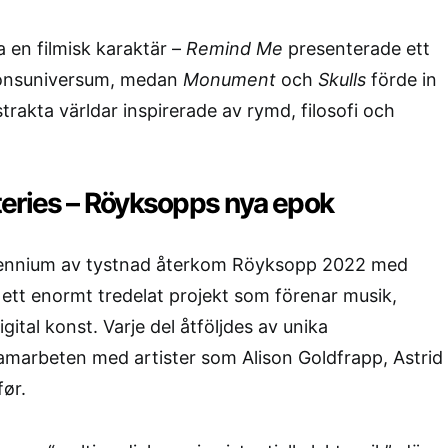
a en filmisk karaktär –
Remind Me
presenterade ett
tionsuniversum, medan
Monument
och
Skulls
förde in
trakta världar inspirerade av rymd, filosofi och
eries – Röyksopps nya epok
ecennium av tystnad återkom Röyksopp 2022 med
, ett enormt tredelat projekt som förenar musik,
gital konst. Varje del åtföljdes av unika
samarbeten med artister som Alison Goldfrapp, Astrid
ør.