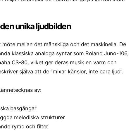
den unika ljudbilden
t möte mellan det mänskliga och det maskinella. De
ända klassiska analoga syntar som Roland Juno-106,
ha CS-80, vilket ger deras musik en varm och
kriver själva att de “mixar känslor, inte bara ljud”.
kännetecknas av:
iska basgångar
ggda melodiska strukturer
nde rymd och filter