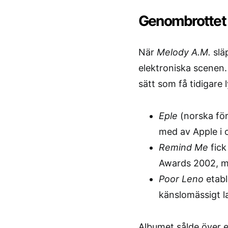
Genombrotte
När
Melody A.M.
slä
elektroniska scenen.
sätt som få tidigare
Eple
(norska för
med av Apple i 
Remind Me
fick
Awards 2002, me
Poor Leno
etabl
känslomässigt l
Albumet sålde över 