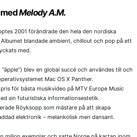
t med
Melody A.M.
pptes 2001 förändrade den hela den nordiska
 Albumet blandade ambient, chillout och pop på ett
 lyckats med.
 “äpple”) blev en global succé och användes till och
operativsystemet Mac OS X Panther.
 pris för bästa musikvideo på MTV Europe Music
d sin futuristiska informationsestetik.
erade Röyksopp som mästare på att skapa
addad elektronik – melankolisk men dansant.
en miljon exemplar och satte Norge på kartan inom