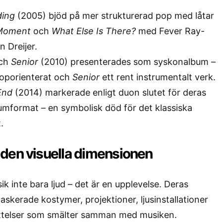
ding
(2005) bjöd på mer strukturerad pop med låtar
 Moment
och
What Else Is There?
med Fever Ray-
 Dreijer.
och
Senior
(2010) presenterades som syskonalbum –
oporienterat och
Senior
ett rent instrumentalt verk.
End
(2014) markerade enligt duon slutet för deras
bumformat – en symbolisk död för det klassiska
.
den visuella dimensionen
k inte bara ljud – det är en upplevelse. Deras
askerade kostymer, projektioner, ljusinstallationer
ttelser som smälter samman med musiken.