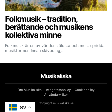
Folkmusik – tradition,
berättande och musikens
kollektiva minne
Folkmusik är en av världens äldsta och mest spridda
musikformer. Innan skivbolag,…
Musikaliska
Om Musikaliska
Integritetspolicy
Cookiepolicy
Användarvillkor
Copyright musikaliska.se
SV