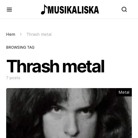
Hem
Thrash metal
BROWSING TAG
Thrash metal
7 posts
Metal