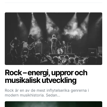
Rock – energi, uppror och
musikalisk utveckling
Rock är en av de mest inflytelserika genrerna i
modern musikhistoria. Sedan…