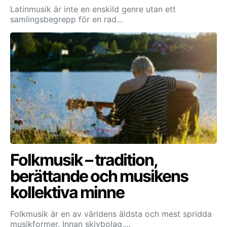
Latinmusik är inte en enskild genre utan ett
samlingsbegrepp för en rad…
Folkmusik – tradition,
berättande och musikens
kollektiva minne
Folkmusik är en av världens äldsta och mest spridda
musikformer. Innan skivbolag,…