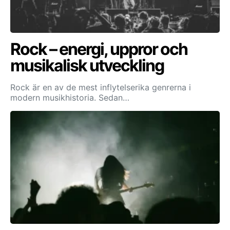
Rock – energi, uppror och
musikalisk utveckling
Rock är en av de mest inflytelserika genrerna i
modern musikhistoria. Sedan…