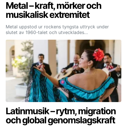
Metal – kraft, mörker och
musikalisk extremitet
Metal uppstod ur rockens tyngsta uttryck under
slutet av 1960-talet och utvecklades…
Latinmusik – rytm, migration
och global genomslagskraft