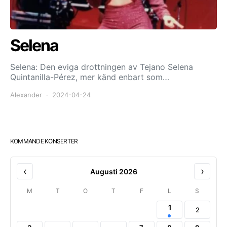
Selena
Selena: Den eviga drottningen av Tejano Selena
Quintanilla-Pérez, mer känd enbart som…
Alexander
2024-04-24
KOMMANDE KONSERTER
‹
›
Augusti 2026
M
T
O
T
F
L
S
1
2