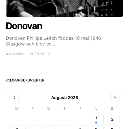
Donovan
Donovan Phillips Leitch föddes 10 maj 1946 i
Glasgow och blev en…
Alexander
2025-11-13
KOMMANDE KONSERTER
‹
›
Augusti 2026
M
T
O
T
F
L
S
1
2