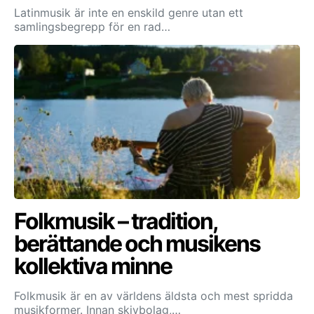
Latinmusik är inte en enskild genre utan ett
samlingsbegrepp för en rad…
Folkmusik – tradition,
berättande och musikens
kollektiva minne
Folkmusik är en av världens äldsta och mest spridda
musikformer. Innan skivbolag,…