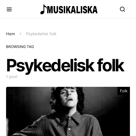
Hem
Psykedelisk folk
BROWSING TAG
Psykedelisk folk
1 post
Folk