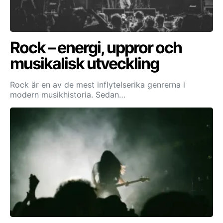
Rock – energi, uppror och
musikalisk utveckling
Rock är en av de mest inflytelserika genrerna i
modern musikhistoria. Sedan…