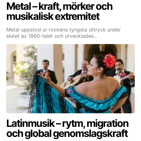
Metal – kraft, mörker och
musikalisk extremitet
Metal uppstod ur rockens tyngsta uttryck under
slutet av 1960-talet och utvecklades…
Latinmusik – rytm, migration
och global genomslagskraft