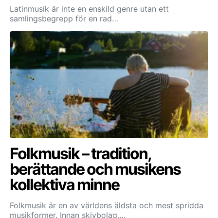
Latinmusik är inte en enskild genre utan ett
samlingsbegrepp för en rad…
Folkmusik – tradition,
berättande och musikens
kollektiva minne
Folkmusik är en av världens äldsta och mest spridda
musikformer. Innan skivbolag,…