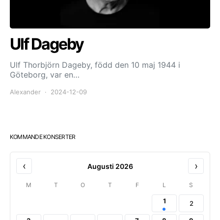
Ulf Dageby
Ulf Thorbjörn Dageby, född den 10 maj 1944 i
Göteborg, var en…
Alexander
2024-12-09
KOMMANDE KONSERTER
‹
›
Augusti 2026
M
T
O
T
F
L
S
1
2