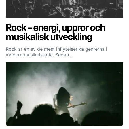
Rock – energi, uppror och
musikalisk utveckling
Rock är en av de mest inflytelserika genrerna i
modern musikhistoria. Sedan…