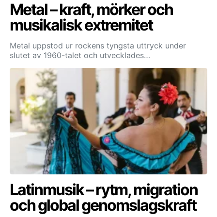
Metal – kraft, mörker och
musikalisk extremitet
Metal uppstod ur rockens tyngsta uttryck under
slutet av 1960-talet och utvecklades…
Latinmusik – rytm, migration
och global genomslagskraft