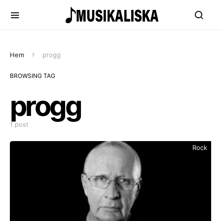
Hem
progg
BROWSING TAG
progg
1 post
Rock