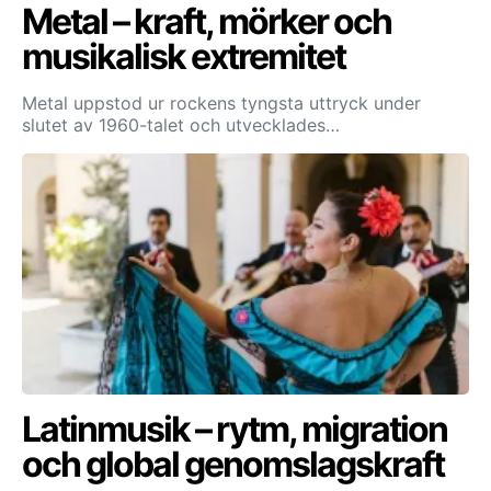
Metal – kraft, mörker och
musikalisk extremitet
Metal uppstod ur rockens tyngsta uttryck under
slutet av 1960-talet och utvecklades…
Latinmusik – rytm, migration
och global genomslagskraft