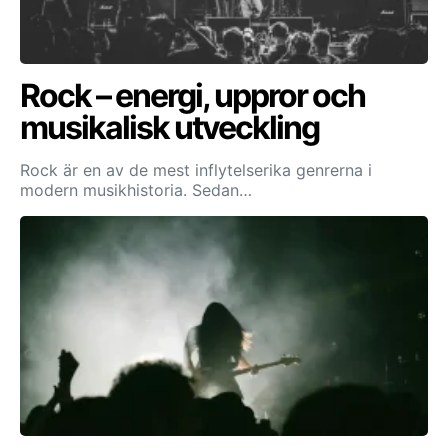
Rock – energi, uppror och
musikalisk utveckling
Rock är en av de mest inflytelserika genrerna i
modern musikhistoria. Sedan…