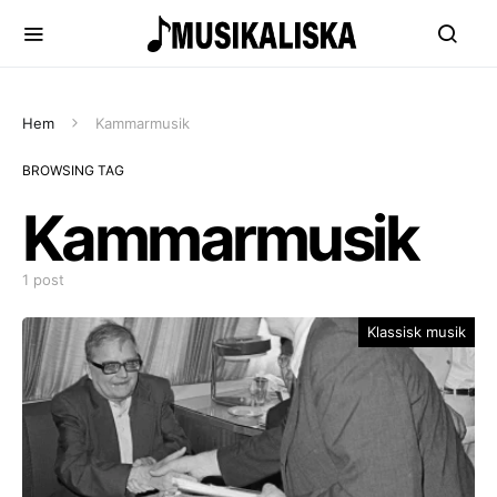
Hem
Kammarmusik
BROWSING TAG
Kammarmusik
1 post
Klassisk musik