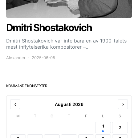
Dmitri Shostakovich
Dmitri Shostakovich var inte bara en av 1900-talets
mest inflytelserika kompositörer –…
Alexander
2025-06-05
KOMMANDE KONSERTER
‹
›
Augusti 2026
M
T
O
T
F
L
S
1
2