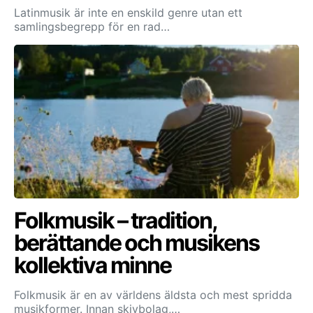
Latinmusik är inte en enskild genre utan ett
samlingsbegrepp för en rad…
Folkmusik – tradition,
berättande och musikens
kollektiva minne
Folkmusik är en av världens äldsta och mest spridda
musikformer. Innan skivbolag,…