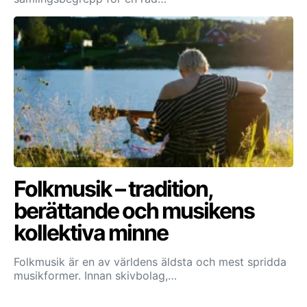
Folkmusik – tradition,
berättande och musikens
kollektiva minne
Folkmusik är en av världens äldsta och mest spridda
musikformer. Innan skivbolag,…