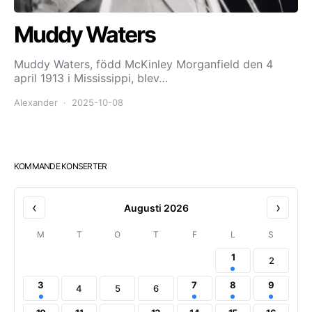
Muddy Waters
Muddy Waters, född McKinley Morganfield den 4
april 1913 i Mississippi, blev…
Alexander
2025-10-08
KOMMANDE KONSERTER
‹
›
Augusti 2026
M
T
O
T
F
L
S
1
2
3
7
8
9
4
5
6