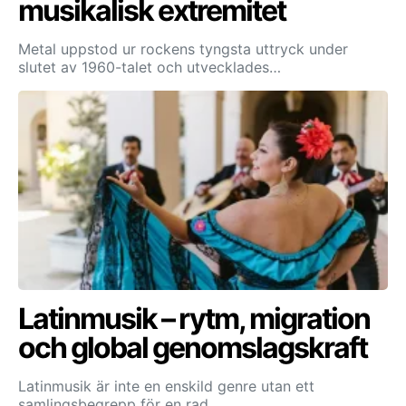
musikalisk extremitet
Metal uppstod ur rockens tyngsta uttryck under
slutet av 1960-talet och utvecklades…
Latinmusik – rytm, migration
och global genomslagskraft
Latinmusik är inte en enskild genre utan ett
samlingsbegrepp för en rad…