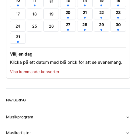
10
11
13
14
15
16
12
20
21
22
23
17
18
19
27
28
29
30
24
25
26
31
Välj en dag
Klicka på ett datum med blå prick för att se evenemang.
Visa kommande konserter
NAVIGERING
Musikprogram
Musikartister