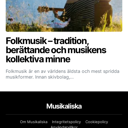
Folkmusik – tradition,
berättande och musikens
kollektiva minne
Folkmusik är en av världens äldsta och mest spridda
musikformer. Innan skivbolag,…
Musikaliska
Om Musikaliska
Integritetspolicy
Cookiepolicy
Användarvillkor