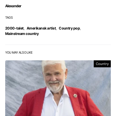
Alexander
TAGS
2000-talet
,
Amerikansk artist
,
Country pop
,
Mainstream country
YOU MAY ALSO LIKE
Country