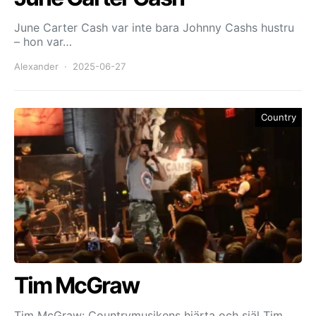
June Carter Cash var inte bara Johnny Cashs hustru
– hon var…
Alexander
2025-06-27
Country
Tim McGraw
Tim McGraw: Countrymusikens hjärta och själ Tim